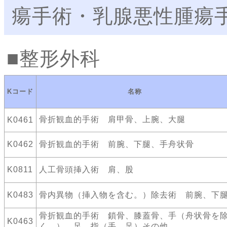
瘍手術・乳腺悪性腫瘍
整形外科
Kコード
名称
骨折観血的手術 肩甲骨、上腕、大腿
K0461
K0462
骨折観血的手術 前腕、下腿、手舟状骨
K0811
人工骨頭挿入術 肩、股
K0483
骨内異物（挿入物を含む。）除去術 前腕、下
骨折観血的手術 鎖骨、膝蓋骨、手（舟状骨を
K0463
く。）、足、指（手、足）その他