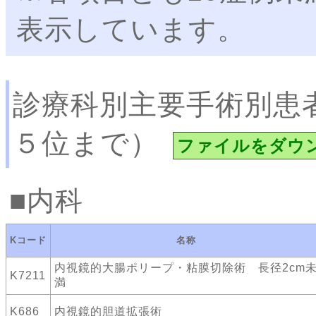
表示しています。
診療科別主要手術別患
５位まで）
ファイルをダウ
内科
Kコード
名称
内視鏡的大腸ポリープ・粘膜切除術 長径2cm
K7211
満
K686
内視鏡的胆道拡張術