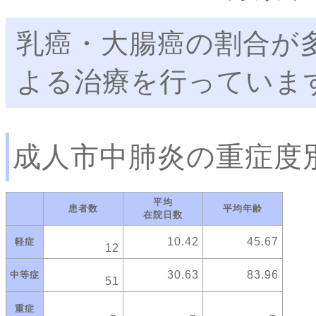
乳癌・大腸癌の割合が
よる治療を行っていま
成人市中肺炎の重症度
平均
患者数
平均年齢
在院日数
10.42
45.67
軽症
12
30.63
83.96
中等症
51
重症
－
－
－