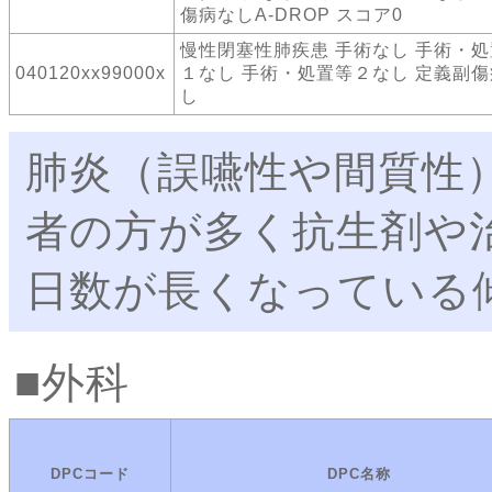
傷病なしA-DROP スコア0
慢性閉塞性肺疾患 手術なし 手術・
040120xx99000x
１なし 手術・処置等２なし 定義副
し
肺炎（誤嚥性や間質性
者の方が多く抗生剤や
日数が長くなっている
外科
DPCコード
DPC名称