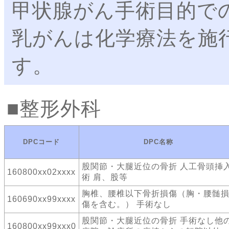
甲状腺がん手術目的で
乳がんは化学療法を施
す。
整形外科
DPCコード
DPC名称
股関節・大腿近位の骨折 人工骨頭挿
160800xx02xxxx
術 肩、股等
胸椎、腰椎以下骨折損傷（胸・腰髄
160690xx99xxxx
傷を含む。） 手術なし
股関節・大腿近位の骨折 手術なし他
160800xx99xxx0