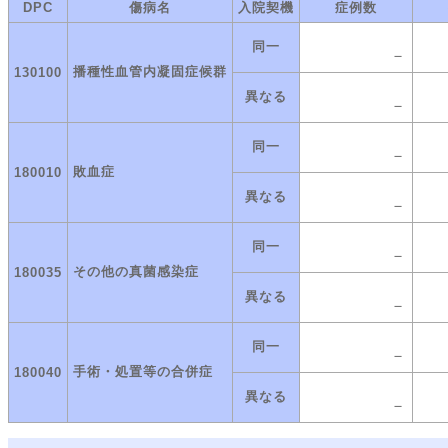
DPC
傷病名
入院契機
症例数
同一
－
播種性血管内凝固症候群
130100
異なる
－
同一
－
敗血症
180010
異なる
－
同一
－
その他の真菌感染症
180035
異なる
－
同一
－
手術・処置等の合併症
180040
異なる
－