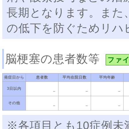
長期となります。また
の低下を防ぐためリハ
脳梗塞の患者数等
ファ
発症日から
患者数
平均在院日数
平均年齢
3日以内
－
－
－
その他
－
－
－
※各項目とも10症例