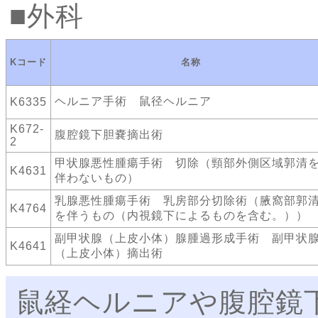
外科
Kコード
名称
ヘルニア手術 鼠径ヘルニア
K6335
K672-
腹腔鏡下胆嚢摘出術
2
甲状腺悪性腫瘍手術 切除（頸部外側区域郭清
K4631
伴わないもの）
乳腺悪性腫瘍手術 乳房部分切除術（腋窩部郭
K4764
を伴うもの（内視鏡下によるものを含む。））
副甲状腺（上皮小体）腺腫過形成手術 副甲状
K4641
（上皮小体）摘出術
鼠経ヘルニアや腹腔鏡