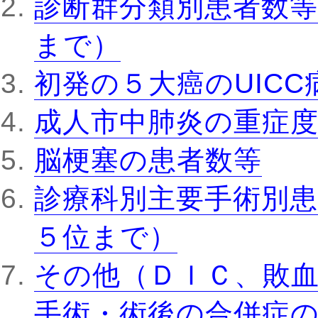
診断群分類別患者数等
まで）
初発の５大癌のUIC
成人市中肺炎の重症
脳梗塞の患者数等
診療科別主要手術別患
５位まで）
その他（ＤＩＣ、敗
手術・術後の合併症