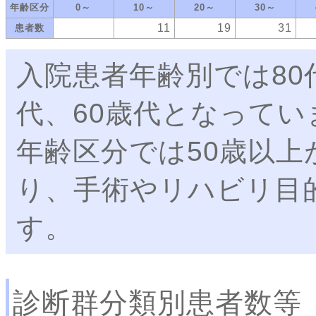
年齢区分
0～
10～
20～
30～
11
19
31
患者数
入院患者年齢別では80
代、60歳代となってい
年齢区分では50歳以上
り、手術やリハビリ目
す。
診断群分類別患者数等