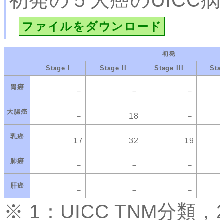
初発の５大癌のUICC
ファイルをダウンロード
初発
Stage I
Stage II
Stage III
St
胃癌
－
－
－
大腸癌
－
18
－
乳癌
17
32
19
肺癌
－
－
－
肝癌
－
－
－
※ 1：UICC TNM分