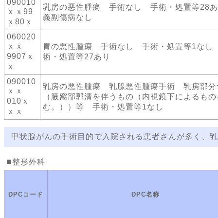
090010
乳房の悪性腫瘍 手術なし 手術・処置等28
ｘｘ99
義副傷病なし
ｘ80ｘ
060020
ｘｘ
胃の悪性腫瘍 手術なし 手術・処置等1なし
9907ｘ
術・処置等27あり
ｘ
090010
乳房の悪性腫瘍 乳腺悪性腫瘍手術 乳房部分
ｘｘ
（腋窩部郭清を伴うもの（内視鏡下によるもの
010ｘ
む。））等 手術・処置等1なし
ｘｘ
甲状腺がんの手術目的で入院される患者さんが多く、乳
整形外科
DPCコード
DPC名称