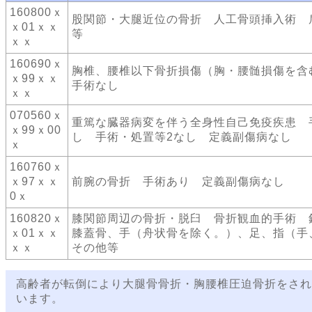
160800ｘ
股関節・大腿近位の骨折 人工骨頭挿入術 
ｘ01ｘｘ
等
ｘｘ
160690ｘ
胸椎、腰椎以下骨折損傷（胸・腰髄損傷を含
ｘ99ｘｘ
手術なし
ｘｘ
070560ｘ
重篤な臓器病変を伴う全身性自己免疫疾患 
ｘ99ｘ00
し 手術・処置等2なし 定義副傷病なし
ｘ
160760ｘ
ｘ97ｘｘ
前腕の骨折 手術あり 定義副傷病なし
0ｘ
160820ｘ
膝関節周辺の骨折・脱臼 骨折観血的手術 
ｘ01ｘｘ
膝蓋骨、手（舟状骨を除く。）、足、指（手
ｘｘ
その他等
高齢者が転倒により大腿骨骨折・胸腰椎圧迫骨折をされ
います。