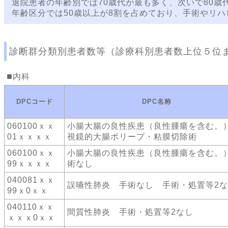
退院患者の年齢別では70歳代が最も多く、次いで80歳
年齢区分では50歳以上が8割を占めており、手術やリ
診断群分類別患者数等（診療科別患者数上位５位
内科
DPCコード
DPC名称
060100ｘｘ
小腸大腸の良性疾患（良性腫瘍を含む。
01ｘｘｘｘ
視鏡的大腸ポリープ・粘膜切除術
060100ｘｘ
小腸大腸の良性疾患（良性腫瘍を含む。
99ｘｘｘｘ
術なし
040081ｘｘ
誤嚥性肺炎 手術なし 手術・処置等2
99ｘ0ｘｘ
040110ｘｘ
間質性肺炎 手術・処置等2なし
ｘｘｘ0ｘｘ