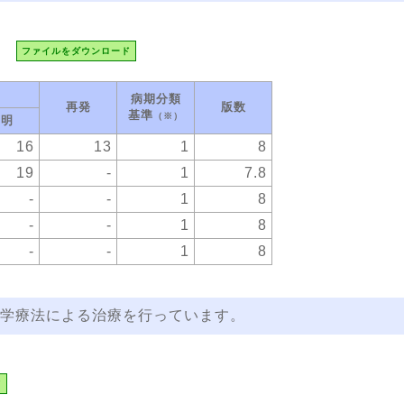
ファイルをダウンロード
病期分類
再発
版数
基準
（※）
不明
16
13
1
8
19
-
1
7.8
-
-
1
8
-
-
1
8
-
-
1
8
学療法による治療を行っています。
ド