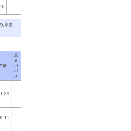
28
の肺炎
患
者
年齢
用
パ
ス
9.29
6.11