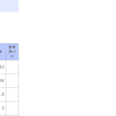
患者
齢
用パ
ス
42
98
.6
.3