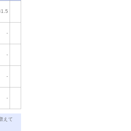
81.5
-
-
-
-
増えて