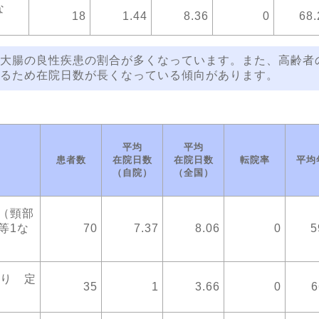
な
18
1.44
8.36
0
68.
大腸の良性疾患の割合が多くなっています。また、高齢者
るため在院日数が長くなっている傾向があります。
平均
平均
患者数
在院日数
在院日数
転院率
平均
（自院）
（全国）
（頸部
等1な
70
7.37
8.06
0
5
あり 定
35
1
3.66
0
6