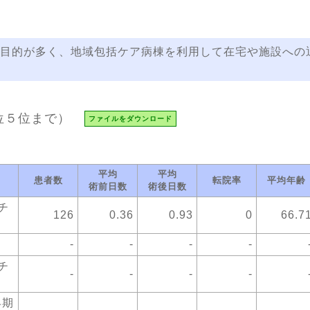
目的が多く、地域包括ケア病棟を利用して在宅や施設への
位５位まで）
ファイルをダウンロード
平均
平均
患者数
転院率
平均年齢
術前日数
術後日数
チ
126
0.36
0.93
0
66.7
-
-
-
-
チ
-
-
-
-
早期