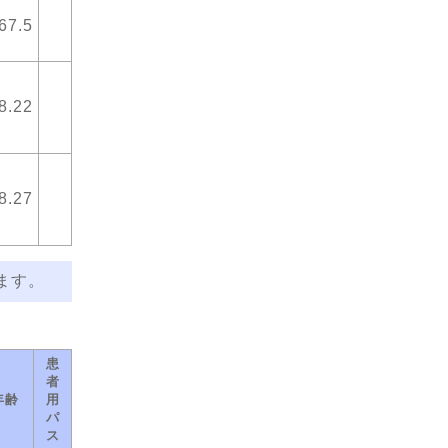
67.5
8.22
8.27
ます。
患
者
年齢
用
パ
ス