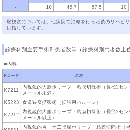
10
45.7
87.5
10
-
脳梗塞については、他病院で治療を行った後のリハビリ
目指しています。
診療科別主要手術別患者数等（診療科別患者数上
内科
Kコード
名称
内視鏡的大腸ポリープ・粘膜切除術（長径2セン
K7211
メートル未満）
K5223
食道狭窄拡張術（拡張用バルーン）
内視鏡的大腸ポリープ・粘膜切除術（長径2セン
K7212
メートル以上）
内視鏡的胃、十二指腸ポリープ・粘膜切除術（