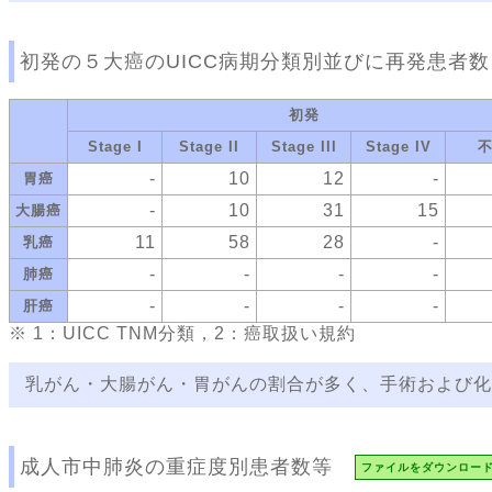
初発の５大癌のUICC病期分類別並びに再発患者数
初発
Stage I
Stage II
Stage III
Stage IV
-
10
12
-
胃癌
-
10
31
15
大腸癌
11
58
28
-
乳癌
-
-
-
-
肺癌
-
-
-
-
肝癌
※ 1：UICC TNM分類，2：癌取扱い規約
乳がん・大腸がん・胃がんの割合が多く、手術および化
成人市中肺炎の重症度別患者数等
ファイルをダウンロー