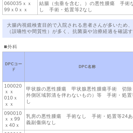
060035ｘｘ
結腸（虫垂を含む。）の悪性腫瘍 手術
99ｘ0ｘｘ
し 手術・処置等2なし
大腸内視鏡検査目的で入院される患者さんが多いため、
（誤嚥性や間質性）が多く、抗菌薬や治療経過を確認す
外科
DPCコー
DPC名称
ド
100020
甲状腺の悪性腫瘍 甲状腺悪性腫瘍手術 切除
ｘｘ
外側区域郭清を伴わないもの）等 手術・処置
010ｘ
し
ｘｘ
090010
乳房の悪性腫瘍 手術なし 手術・処置等24
ｘｘ99
義副傷病なし
ｘ40ｘ