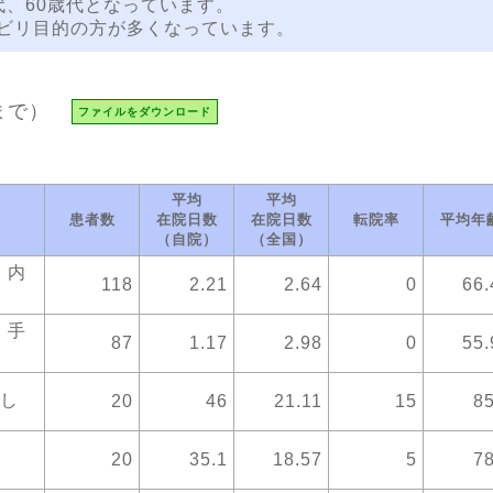
代、60歳代となっています。
ハビリ目的の方が多くなっています。
まで）
ファイルをダウンロード
平均
平均
患者数
在院日数
在院日数
転院率
平均年
（自院）
（全国）
）内
118
2.21
2.64
0
66.
）手
87
1.17
2.98
0
55.
なし
20
46
21.11
15
85
20
35.1
18.57
5
78