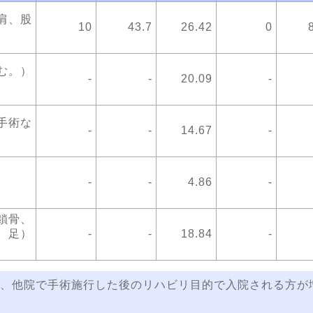
肩、股
10
43.7
26.42
0
む。）
-
-
20.09
-
手術な
-
-
14.67
-
-
-
4.86
-
鎖骨、
、足）
-
-
18.84
-
、他院で手術施行した後のリハビリ目的で入院される方が