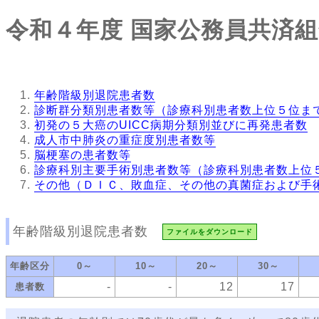
令和４年度
国家公務員共済組
年齢階級別退院患者数
診断群分類別患者数等（診療科別患者数上位５位ま
初発の５大癌のUICC病期分類別並びに再発患者数
成人市中肺炎の重症度別患者数等
脳梗塞の患者数等
診療科別主要手術別患者数等（診療科別患者数上位
その他（ＤＩＣ、敗血症、その他の真菌症および手
年齢階級別退院患者数
ファイルをダウンロード
年齢区分
0～
10～
20～
30～
-
-
12
17
患者数