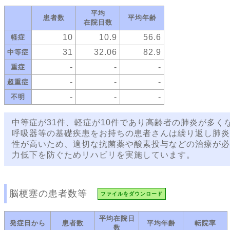
平均
患者数
平均年齢
在院日数
10
10.9
56.6
軽症
31
32.06
82.9
中等症
-
-
-
重症
-
-
-
超重症
-
-
-
不明
中等症が31件、軽症が10件であり高齢者の肺炎が多く
呼吸器等の基礎疾患をお持ちの患者さんは繰り返し肺炎
性が高いため、適切な抗菌薬や酸素投与などの治療が必
力低下を防ぐためリハビリを実施しています。
脳梗塞の患者数等
ファイルをダウンロード
平均在院日
発症日から
患者数
平均年齢
転院率
数