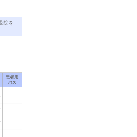
退院を
患者用
パス
1
-
-