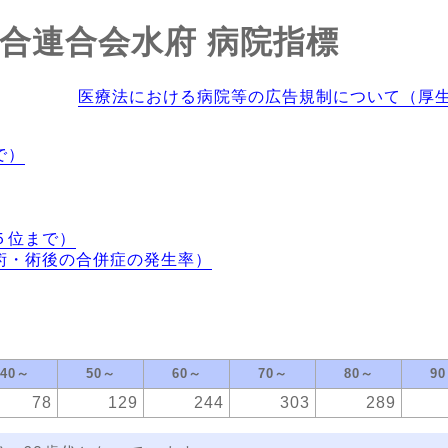
合連合会水府
病院指標
医療法における病院等の広告規制について（厚
で）
５位まで）
術・術後の合併症の発生率）
40～
50～
60～
70～
80～
9
78
129
244
303
289