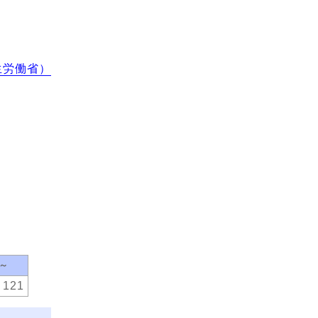
生労働省）
0～
121