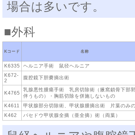
場合は多いです。
外科
Kコード
名称
K6335
ヘルニア手術 鼠径ヘルニア
K672-
腹腔鏡下胆嚢摘出術
2
乳腺悪性腫瘍手術 乳房切除術（腋窩鎖骨下部
K4765
伴うもの）・胸筋切除を併施しないもの
K4611
甲状腺部分切除術、甲状腺腫摘出術 片葉のみ
K462
バセドウ甲状腺全摘（亜全摘）術（両葉）