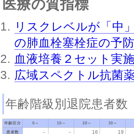
医療の質指標
リスクレベルが「中
の肺血栓塞栓症の予
血液培養２セット実
広域スペクトル抗菌
年齢階級別退院患者数
年齢区分
0～
10～
20～
30～
－
－
16
19
患者数