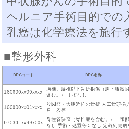
甲状腺がんの手術目的
ヘルニア手術目的での
乳癌は化学療法を施行
整形外科
DPCコード
DPC名称
胸椎、腰椎以下骨折損傷（胸・腰髄
160690xx99xxxx
含む。） 手術なし
股関節・大腿近位の骨折 人工骨頭
160800xx01xxxx
肩、股等
脊柱管狭窄（脊椎症を含む。） 頸部
070341xx99x00x
なし 手術・処置等２なし 定義副傷病