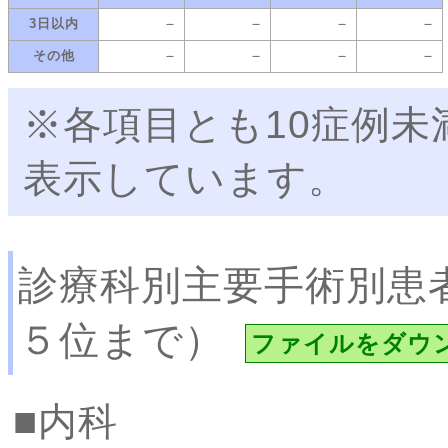
－
－
－
－
3日以内
－
－
－
－
その他
※各項目とも10症例
表示しています。
診療科別主要手術別患
５位まで）
ファイルをダウ
内科