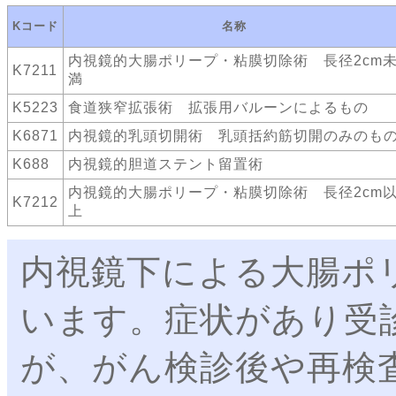
Kコード
名称
内視鏡的大腸ポリープ・粘膜切除術 長径2cm
K7211
満
K5223
食道狭窄拡張術 拡張用バルーンによるもの
K6871
内視鏡的乳頭切開術 乳頭括約筋切開のみのも
K688
内視鏡的胆道ステント留置術
内視鏡的大腸ポリープ・粘膜切除術 長径2cm
K7212
上
内視鏡下による大腸ポ
います。症状があり受
が、がん検診後や再検