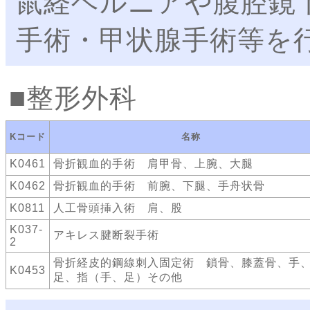
鼠経ヘルニアや腹腔鏡
手術・甲状腺手術等を
整形外科
Kコード
名称
K0461
骨折観血的手術 肩甲骨、上腕、大腿
K0462
骨折観血的手術 前腕、下腿、手舟状骨
K0811
人工骨頭挿入術 肩、股
K037-
アキレス腱断裂手術
2
骨折経皮的鋼線刺入固定術 鎖骨、膝蓋骨、手
K0453
足、指（手、足）その他