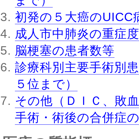
まで）
初発の５大癌のUIC
成人市中肺炎の重症
脳梗塞の患者数等
診療科別主要手術別患
５位まで）
その他（ＤＩＣ、敗
手術・術後の合併症