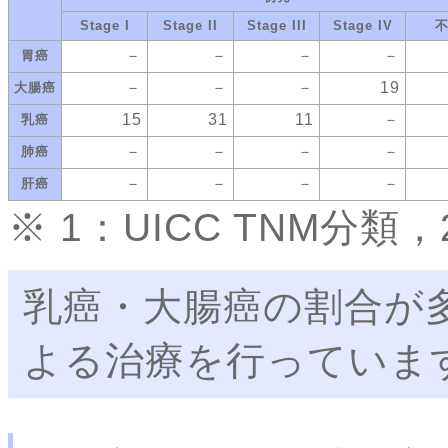
Stage I
Stage II
Stage III
Stage IV
－
－
－
－
胃癌
－
－
－
19
大腸癌
15
31
11
－
乳癌
－
－
－
－
肺癌
－
－
－
－
肝癌
※ 1：UICC TNM分
乳癌・大腸癌の割合が
よる治療を行っていま