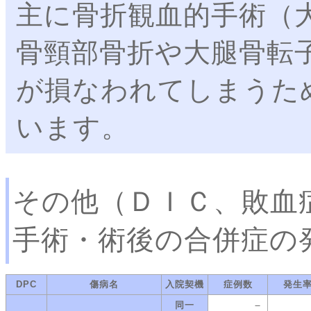
主に骨折観血的手術（
骨頸部骨折や大腿骨転
が損なわれてしまうた
います。
その他（ＤＩＣ、敗血
手術・術後の合併症の
DPC
傷病名
入院契機
症例数
発生
－
同一