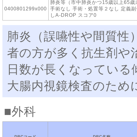
肺炎等（市中肺炎かつ15歳以上65歳
0400801299x000
手術なし 手術・処置等２なし 定義
しA-DROP スコア0
肺炎（誤嚥性や間質性
者の方が多く抗生剤や
日数が長くなっている
大腸内視鏡検査のため
外科
DPCコード
DPC名称