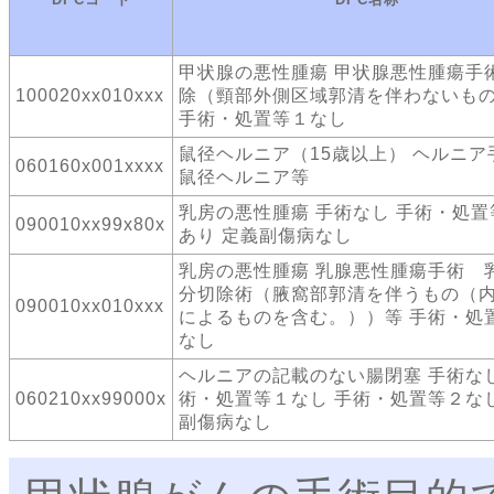
甲状腺の悪性腫瘍 甲状腺悪性腫瘍手
100020xx010xxx
除（頸部外側区域郭清を伴わないも
手術・処置等１なし
鼠径ヘルニア（15歳以上） ヘルニ
060160x001xxxx
鼠径ヘルニア等
乳房の悪性腫瘍 手術なし 手術・処置
090010xx99x80x
あり 定義副傷病なし
乳房の悪性腫瘍 乳腺悪性腫瘍手術 
分切除術（腋窩部郭清を伴うもの（
090010xx010xxx
によるものを含む。））等 手術・処
なし
ヘルニアの記載のない腸閉塞 手術なし
060210xx99000x
術・処置等１なし 手術・処置等２なし
副傷病なし