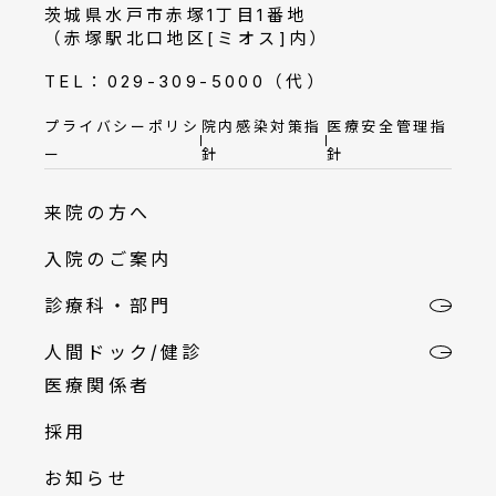
茨城県水戸市赤塚1丁目1番地
（赤塚駅北口地区[ミオス]内）
TEL：029-309-5000（代）
プライバシーポリシ
院内感染対策指
医療安全管理指
ー
針
針
フ
来院の方へ
ッ
入院のご案内
タ
ー
診療科・部門
メ
子
ニ
メ
人間ドック/健診
内科
ュ
子
ニ
医療関係者
ー
メ
ュ
外科
無痛MRI乳がん検診
ニ
ー
採用
ュ
を
整形外科
人間ドックのお問い合わせ
ー
開
お知らせ
を
看護部
水戸市等検診