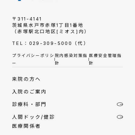
〒311-4141
茨城県水戸市赤塚1丁目1番地
（赤塚駅北口地区[ミオス]内）
TEL：029-309-5000（代）
プライバシーポリシ
院内感染対策指
医療安全管理指
ー
針
針
フ
来院の方へ
ッ
入院のご案内
タ
ー
診療科・部門
メ
子
ニ
メ
人間ドック/健診
内科
ュ
子
ニ
医療関係者
ー
メ
ュ
外科
無痛MRI乳がん検診
ニ