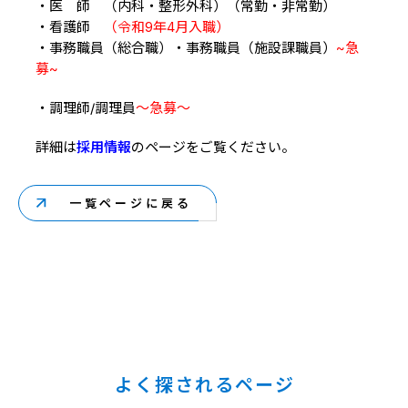
・医 師 （内科・整形外科）（常勤・非常勤）
・看護師
（令和9年4月入職）
・事務職員（総合職）・事務職員（施設課職員）
~急
募~
・調理師/調理員
～急募～
詳細は
採用情報
のページをご覧ください。
一覧ページに戻る
よく探されるページ